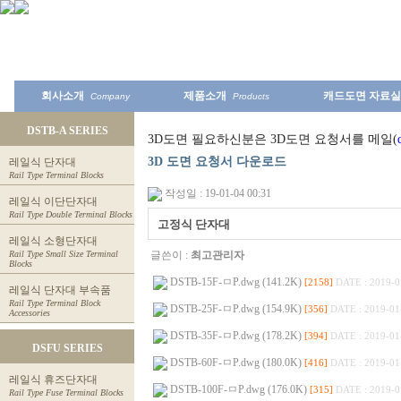
회사소개
제품소개
캐드도면 자료실
Company
Products
DSTB-A SERIES
3D도면 필요하신분은 3D도면 요청서를 메일(
3D 도면 요청서 다운로드
레일식 단자대
Rail Type Terminal Blocks
작성일 : 19-01-04 00:31
레일식 이단단자대
Rail Type Double Terminal Blocks
고정식 단자대
레일식 소형단자대
Rail Type Small Size Terminal
글쓴이 :
최고관리자
Blocks
DSTB-15F-ㅁP.dwg (141.2K)
[2158]
DATE : 2019-0
레일식 단자대 부속품
Rail Type Terminal Block
DSTB-25F-ㅁP.dwg (154.9K)
[356]
DATE : 2019-01
Accessories
DSTB-35F-ㅁP.dwg (178.2K)
[394]
DATE : 2019-01
DSFU SERIES
DSTB-60F-ㅁP.dwg (180.0K)
[416]
DATE : 2019-01
레일식 휴즈단자대
DSTB-100F-ㅁP.dwg (176.0K)
[315]
DATE : 2019-0
Rail Type Fuse Terminal Blocks